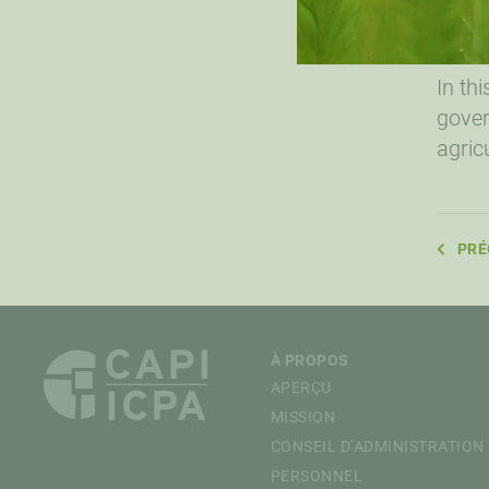
In th
gover
agric
PRÉ
À PROPOS
APERÇU
MISSION
CONSEIL D’ADMINISTRATION
PERSONNEL