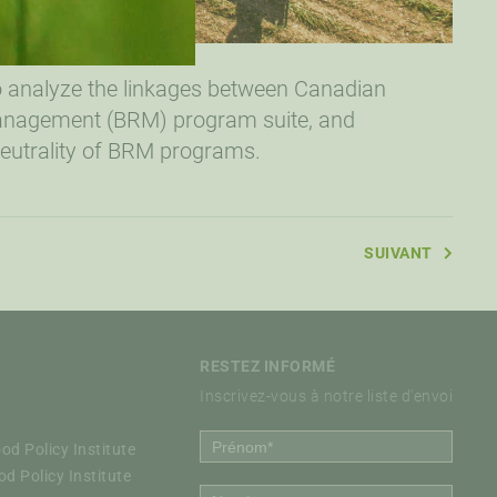
to analyze the linkages between Canadian
anagement (BRM) program suite, and
neutrality of BRM programs.
SUIVANT
RESTEZ INFORMÉ
Inscrivez-vous à notre liste d'envoi
d Policy Institute
d Policy Institute