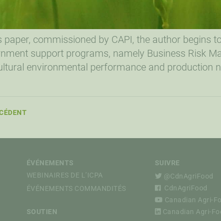
is paper, commissioned by CAPI, the author begins 
nment support programs, namely Business Risk M
ultural environmental performance and production 
CÉDENT
ÉVÉNEMENTS
SUIVRE
WEBINAIRES DE L’ICPA
@CdnAgriFood
CdnAgriFood
ÉVÉNEMENTS COMMANDITÉS
Canadian Agri-Foo
SOUTIEN
Canadian Agri-Foo