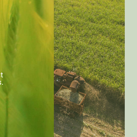
st
s.