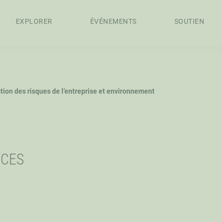
EXPLORER
ÉVÉNEMENTS
SOUTIEN
APPROCHE
CONSEIL
PERSONNEL
on des risques de l’entreprise et environnement
DE L’ICPA
D’ADMINISTRATION
CES