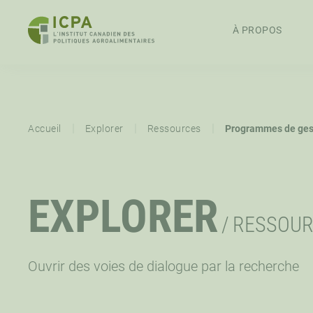
PASSER
AU
À PROPOS
CONTENU
À PROPOS
APERÇU
EXPLORER
MISSION,
PRIORITÉ
|
|
|
Accueil
Explorer
Ressources
Programmes de gesti
VISION ET
STRATÉGIQUE
VALEURS
RESSOURCES
ÉVÉNEMENTS
EXPLORER
CONFÉRENCE ICPA ÉCHANGE
SOUTIEN
/
RESSOUR
TRAVAILLONS ENSEMBLES
CONTACTEZ-NOUS
Ouvrir des voies de dialogue par la recherche
OPPORTUNITÉS