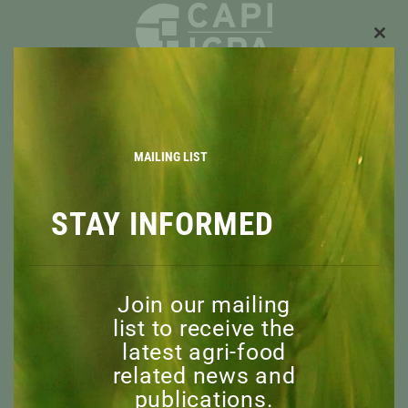
CLO
THIS
MOD
À PROPOS
APERÇU
MISSION
MAILING LIST
CONSEIL D’ADMINISTRATION
PERSONNEL
STAY INFORMED
COMITÉ CONSULTATIF
MEMBRES HONORAIRES
EXPLORER
Join our mailing
RESSOURCES
list to receive the
NOUVELLES
latest agri-food
DÉCOUVRIR
related news and
ÉVÉNEMENTS
publications.
WEBINAIRES DE L’ICPA