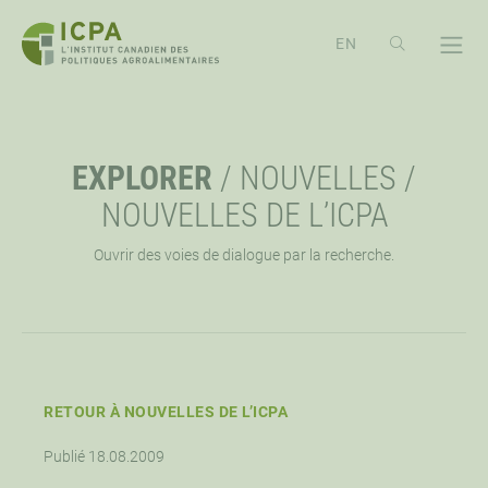
PASSER
AU
CONTENU
À PROPOS
OPE
EXPLORER
/
NOUVELLES
/
APERÇU
EXPLORER
OPE
NOUVELLES DE L’ICPA
Ouvrir des voies de dialogue par la recherche.
MISSION, VISION ET VALEURS
RESSOURCES
ÉVÉNEMENTS
OPE
PRIORITÉ STRATÉGIQUE
NOUVELLES
CONFÉRENCE ICPA ÉCHANGE
SOUTIEN
OPE
APPROCHE DE L’ICPA
WEBINAIRES
TRAVAILLONS ENSEMBLES
CONTACTEZ-NOUS
RETOUR À NOUVELLES DE L’ICPA
OPE
Publié 18.08.2009
CONSEIL D’ADMINISTRATION
FAIRE UN DON
OPPORTUNITÉS