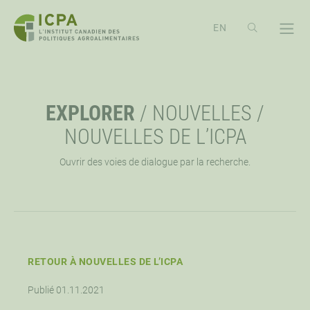
PASSER
AU
CONTENU
À PROPOS
OPE
EXPLORER
/
NOUVELLES
/
APERÇU
EXPLORER
OPE
NOUVELLES DE L’ICPA
Ouvrir des voies de dialogue par la recherche.
MISSION, VISION ET VALEURS
RESSOURCES
ÉVÉNEMENTS
OPE
PRIORITÉ STRATÉGIQUE
NOUVELLES
CONFÉRENCE ICPA ÉCHANGE
SOUTIEN
OPE
APPROCHE DE L’ICPA
WEBINAIRES
TRAVAILLONS ENSEMBLES
CONTACTEZ-NOUS
RETOUR À NOUVELLES DE L’ICPA
OPE
Publié 01.11.2021
CONSEIL D’ADMINISTRATION
FAIRE UN DON
OPPORTUNITÉS