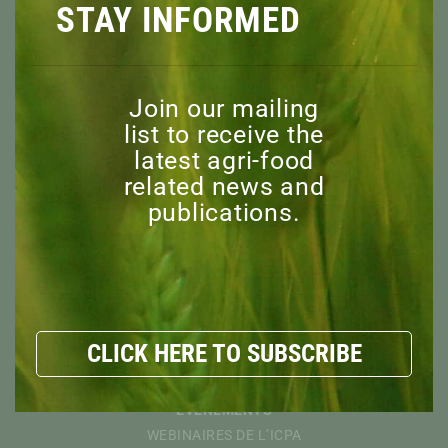
STAY INFORMED
À PROPOS
Join our mailing
APERÇU
list to receive the
MISSION
latest agri-food
CONSEIL D’ADMINISTRATION
related news and
publications.
PERSONNEL
COMITÉ CONSULTATIF
MEMBRES HONORAIRES
EXPLORER
RESSOURCES
CLICK HERE TO SUBSCRIBE
NOUVELLES
DÉCOUVRIR
ÉVÉNEMENTS
WEBINAIRES DE L’ICPA