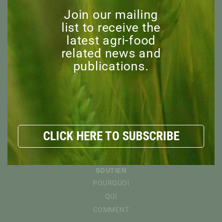
CONSEIL D’ADMINISTRATION
Join our mailing
PERSONNEL
list to receive the
latest agri-food
COMITÉ CONSULTATIF
related news and
MEMBRES HONORAIRES
publications.
EXPLORER
RESSOURCES
NOUVELLES
DÉCOUVRIR
ÉVÉNEMENTS
CLICK HERE TO SUBSCRIBE
WEBINAIRES DE L’ICPA
ÉVÉNEMENTS COMMANDITÉS
SOUTIEN
POURQUOI
QUI
COMMENT