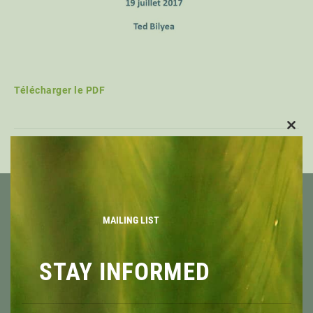
Télécharger le PDF
CLO
THIS
PRÉCÉDENT
SUIVANT
MOD
MAILING LIST
STAY INFORMED
À PROPOS
APERÇU
MISSION