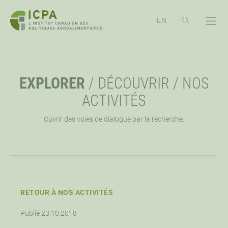
PASSER
AU
CONTENU
À PROPOS
OPE
EXPLORER
/
DÉCOUVRIR
/
NOS
APERÇU
EXPLORER
OPE
ACTIVITÉS
Ouvrir des voies de dialogue par la recherche.
MISSION, VISION ET VALEURS
RESSOURCES
ÉVÉNEMENTS
OPE
PRIORITÉ STRATÉGIQUE
NOUVELLES
CONFÉRENCE ICPA ÉCHANGE
SOUTIEN
OPE
APPROCHE DE L’ICPA
WEBINAIRES
TRAVAILLONS ENSEMBLES
CONTACTEZ-NOUS
RETOUR À NOS ACTIVITÉS
OPE
Publié 23.10.2018
CONSEIL D’ADMINISTRATION
FAIRE UN DON
OPPORTUNITÉS