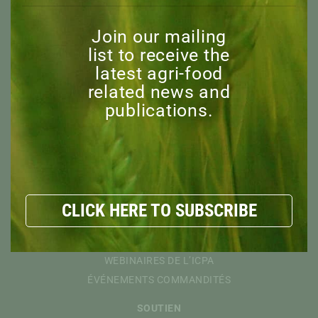
À PROPOS
Join our mailing
APERÇU
list to receive the
MISSION
latest agri-food
CONSEIL D’ADMINISTRATION
related news and
PERSONNEL
publications.
COMITÉ CONSULTATIF
MEMBRES HONORAIRES
EXPLORER
RESSOURCES
NOUVELLES
CLICK HERE TO SUBSCRIBE
DÉCOUVRIR
ÉVÉNEMENTS
WEBINAIRES DE L’ICPA
ÉVÉNEMENTS COMMANDITÉS
SOUTIEN