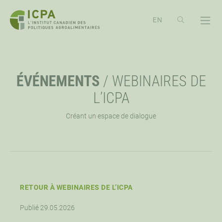
PASSER
AU
CONTENU
À PROPOS
OPE
ÉVÉNEMENTS
/
WEBINAIRES DE
APERÇU
EXPLORER
OPE
L’ICPA
Créant un espace de dialogue
MISSION, VISION ET VALEURS
RESSOURCES
ÉVÉNEMENTS
OPE
PRIORITÉ STRATÉGIQUE
NOUVELLES
CONFÉRENCE ICPA ÉCHANGE
SOUTIEN
OPE
APPROCHE DE L’ICPA
WEBINAIRES
TRAVAILLONS ENSEMBLES
CONTACTEZ-NOUS
RETOUR À WEBINAIRES DE L’ICPA
OPE
Publié 29.05.2026
CONSEIL D’ADMINISTRATION
FAIRE UN DON
OPPORTUNITÉS