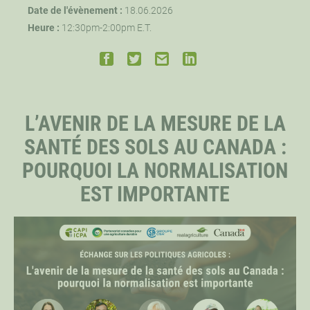
Date de l'évènement :
18.06.2026
Heure :
12:30pm-2:00pm E.T.
PERSONNEL
CHERCHEURS PRINCIPAUX
L’AVENIR DE LA MESURE DE LA
BOURSIERS DISTINGUÉS
SANTÉ DES SOLS AU CANADA :
POURQUOI LA NORMALISATION
BOURSIERS DOCTORAUX
EST IMPORTANTE