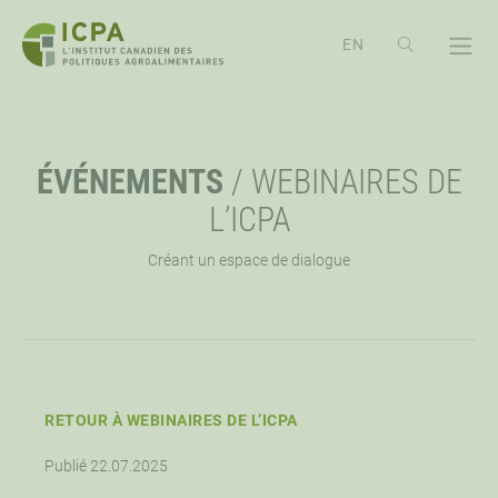
PASSER
AU
CONTENU
À PROPOS
OPE
ÉVÉNEMENTS
/
WEBINAIRES DE
APERÇU
EXPLORER
OPE
L’ICPA
Créant un espace de dialogue
MISSION, VISION ET VALEURS
RESSOURCES
ÉVÉNEMENTS
OPE
PRIORITÉ STRATÉGIQUE
NOUVELLES
CONFÉRENCE ICPA ÉCHANGE
SOUTIEN
OPE
APPROCHE DE L’ICPA
WEBINAIRES
TRAVAILLONS ENSEMBLES
CONTACTEZ-NOUS
RETOUR À WEBINAIRES DE L’ICPA
OPE
Publié 22.07.2025
CONSEIL D’ADMINISTRATION
FAIRE UN DON
OPPORTUNITÉS